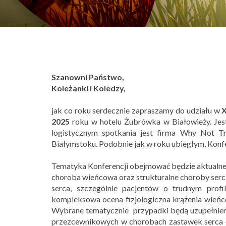
Szanowni Państwo,
Koleżanki i Koledzy,
jak co roku serdecznie zapraszamy do udziału w
X
2025
roku w hotelu Żubrówka w Białowieży. Jest
logistycznym spotkania jest firma Why Not Tra
Białymstoku. Podobnie jak w roku ubiegłym, Konf
Tematyka Konferencji obejmować będzie aktualne 
choroba wieńcowa oraz strukturalne choroby serc
serca, szczególnie pacjentów o trudnym prof
kompleksowa ocena fizjologiczna krążenia wieńco
Wybrane tematycznie przypadki będą uzupełnien
przezcewnikowych w chorobach zastawek serca 