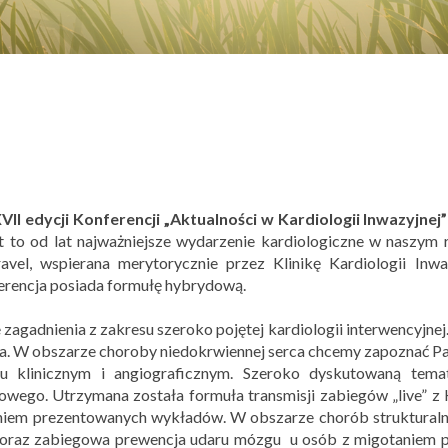
VII edycji Konferencji „Aktualności w Kardiologii Inwazyjnej”
 to od lat najważniejsze wydarzenie kardiologiczne w naszym 
vel, wspierana merytorycznie przez Klinikę Kardiologii Inwa
erencja posiada formułę hybrydową.
zagadnienia z zakresu szeroko pojętej kardiologii interwencyjne
a. W obszarze choroby niedokrwiennej serca chcemy zapoznać P
ilu klinicznym i angiograficznym. Szeroko dyskutowaną te
wego. Utrzymana została formuła transmisji zabiegów „live” z K
iem prezentowanych wykładów. W obszarze chorób strukturalny
oraz zabiegowa prewencja udaru mózgu u osób z migotaniem p