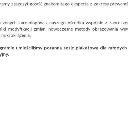
mamy zaszczyt gościć znakomitego eksperta z zakresu prewencji
czonych kardiologów z naszego ośrodka wspólnie z zaproszo
ki modyfikacji zmian, nowoczesne metody obrazowania wew
 mikrokrążenia.
ogramie umieściliśmy poranną sesję plakatową dla młodyc
yjny.